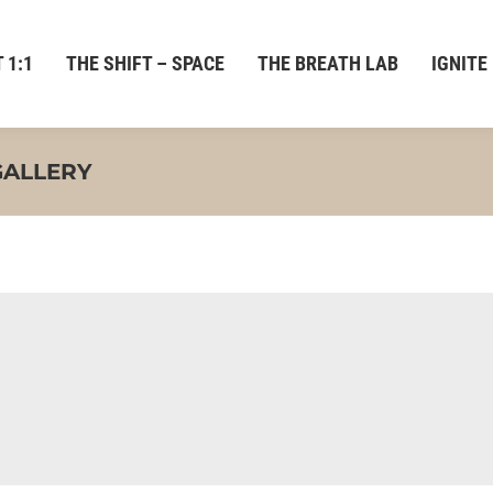
 1:1
THE SHIFT – SPACE
THE BREATH LAB
IGNITE
GALLERY