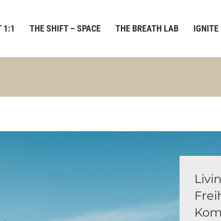
 1:1
THE SHIFT – SPACE
THE BREATH LAB
IGNITE
Livi
Frei
Kom