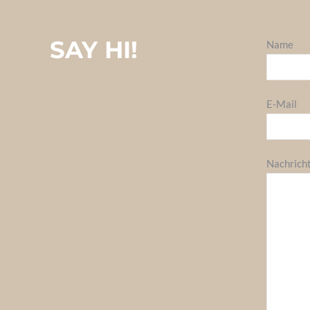
SAY HI!
Name
E-Mail
Nachrich