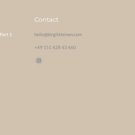
Contact
Part 1
hello@birgitkleinen.com
+49 151 428 43 460
Find us on:
Instagram
page
opens
in
new
window