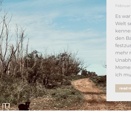
Februar 
Es war
Welt s
kennen
den Ba
festzu
mehr ri
Unabhä
Moment
ich mu
read 