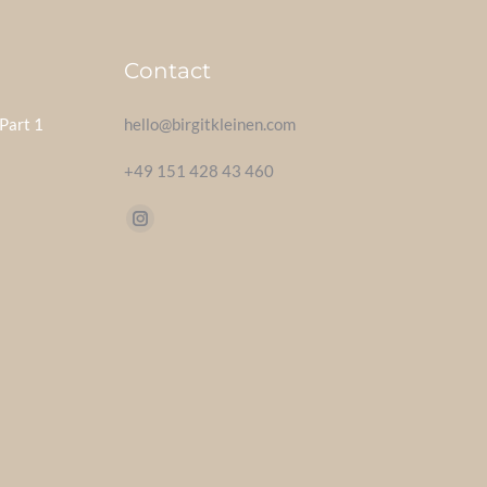
Contact
Part 1
hello@birgitkleinen.com
+49 151 428 43 460
Find us on:
Instagram
page
opens
in
new
window