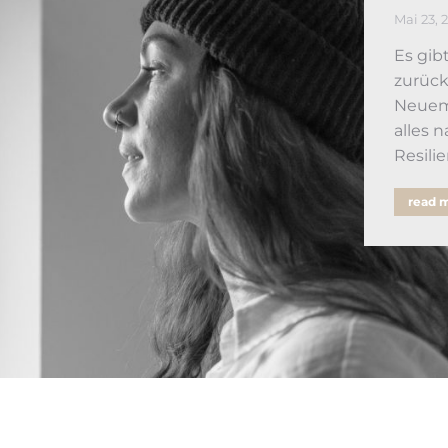
Mai 23, 
Es gib
zurück
Neuem 
alles 
Resili
read 