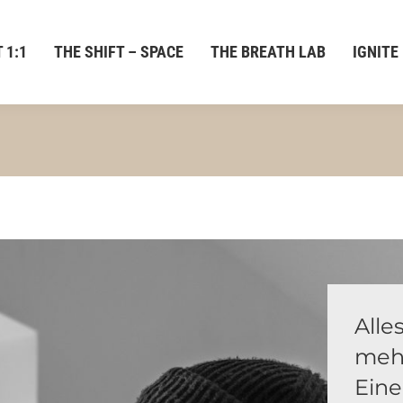
 1:1
THE SHIFT – SPACE
THE BREATH LAB
IGNITE
Alle
mehr
Eine