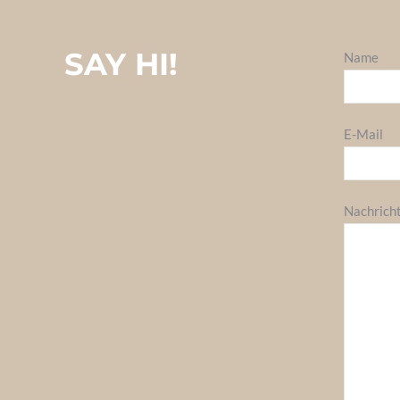
SAY HI!
Name
E-Mail
Nachrich