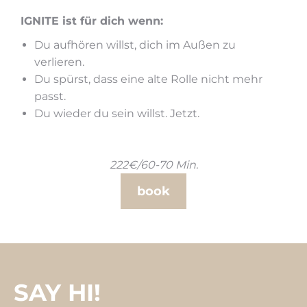
IGNITE ist für dich wenn:
Du aufhören willst, dich im Außen zu
verlieren.
Du spürst, dass eine alte Rolle nicht mehr
passt.
Du wieder du sein willst. Jetzt.
222€/60-70 Min.
book
SAY HI!