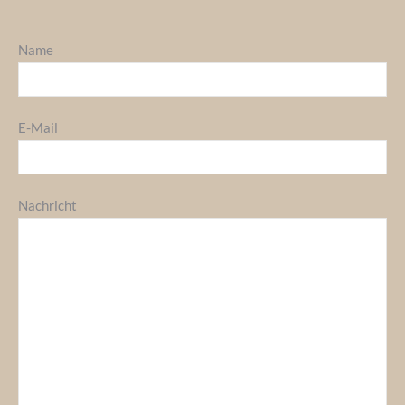
Name
E-Mail
Nachricht