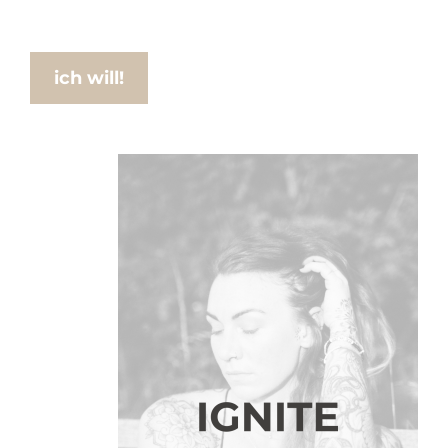
ich will!