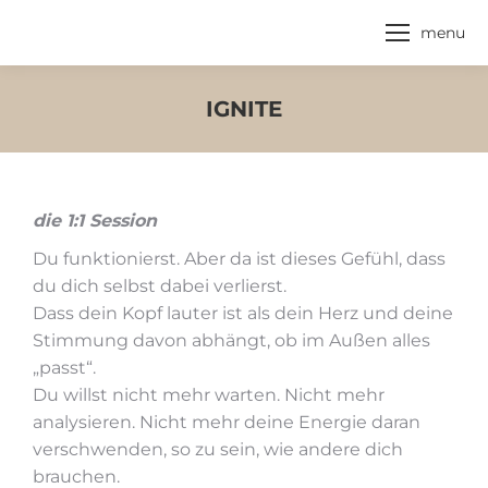
menu
IGNITE
die 1:1 Session
Du funktionierst. Aber da ist dieses Gefühl, dass
du dich selbst dabei verlierst.
Dass dein Kopf lauter ist als dein Herz und deine
Stimmung davon abhängt, ob im Außen alles
„passt“.
Du willst nicht mehr warten. Nicht mehr
analysieren. Nicht mehr deine Energie daran
verschwenden, so zu sein, wie andere dich
brauchen.