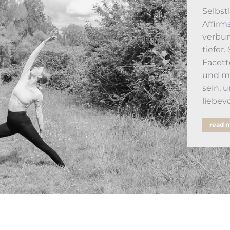
Selbstl
Affirm
verbun
tiefer.
Facett
und me
sein, 
liebev
read 