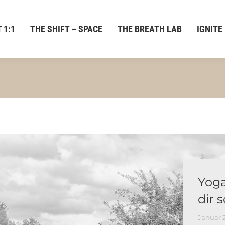
 1:1
THE SHIFT – SPACE
THE BREATH LAB
IGNITE
Yoga
dir 
Januar 2