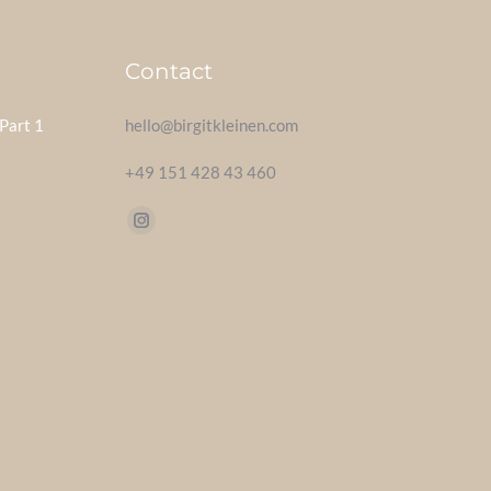
Contact
Part 1
hello@birgitkleinen.com
+49 151 428 43 460
Find us on:
Instagram
page
opens
in
new
window